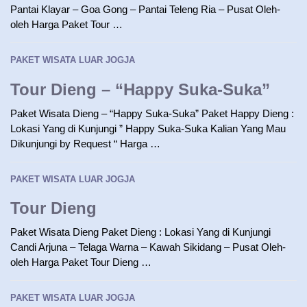
Pantai Klayar – Goa Gong – Pantai Teleng Ria – Pusat Oleh-
oleh Harga Paket Tour …
PAKET WISATA LUAR JOGJA
Tour Dieng – “Happy Suka-Suka”
Paket Wisata Dieng – “Happy Suka-Suka” Paket Happy Dieng :
Lokasi Yang di Kunjungi ” Happy Suka-Suka Kalian Yang Mau
Dikunjungi by Request “ Harga …
PAKET WISATA LUAR JOGJA
Tour Dieng
Paket Wisata Dieng Paket Dieng : Lokasi Yang di Kunjungi
Candi Arjuna – Telaga Warna – Kawah Sikidang – Pusat Oleh-
oleh Harga Paket Tour Dieng …
PAKET WISATA LUAR JOGJA