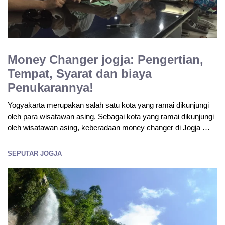
Money Changer jogja: Pengertian,
Tempat, Syarat dan biaya
Penukarannya!
Yogyakarta merupakan salah satu kota yang ramai dikunjungi
oleh para wisatawan asing, Sebagai kota yang ramai dikunjungi
oleh wisatawan asing, keberadaan money changer di Jogja …
SEPUTAR JOGJA