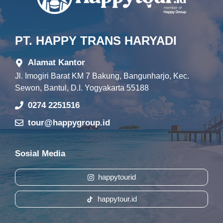
PT. HAPPY TRANS HARYADI
Alamat Kantor
Jl. Imogiri Barat KM 7 Bakung, Bangunharjo, Kec.
Sewon, Bantul, D.I. Yogyakarta 55188
0274 2251516
tour@happygroup.id
Sosial Media
happytourid
happytour.id