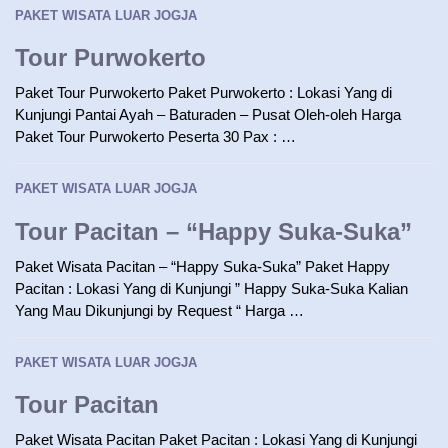
PAKET WISATA LUAR JOGJA
Tour Purwokerto
Paket Tour Purwokerto Paket Purwokerto : Lokasi Yang di
Kunjungi Pantai Ayah – Baturaden – Pusat Oleh-oleh Harga
Paket Tour Purwokerto Peserta 30 Pax : …
PAKET WISATA LUAR JOGJA
Tour Pacitan – “Happy Suka-Suka”
Paket Wisata Pacitan – “Happy Suka-Suka” Paket Happy
Pacitan : Lokasi Yang di Kunjungi ” Happy Suka-Suka Kalian
Yang Mau Dikunjungi by Request “ Harga …
PAKET WISATA LUAR JOGJA
Tour Pacitan
Paket Wisata Pacitan Paket Pacitan : Lokasi Yang di Kunjungi