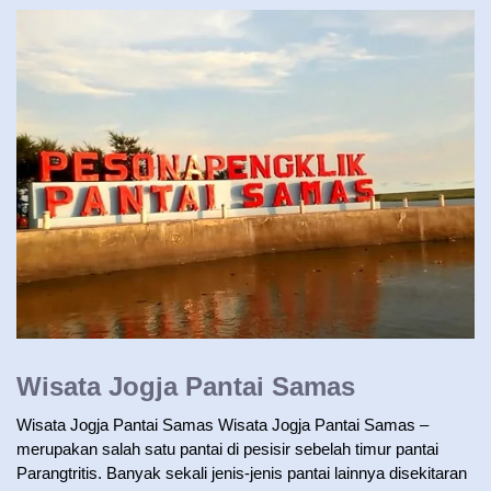
Wisata Jogja Pantai Samas
Wisata Jogja Pantai Samas Wisata Jogja Pantai Samas –
merupakan salah satu pantai di pesisir sebelah timur pantai
Parangtritis. Banyak sekali jenis-jenis pantai lainnya disekitaran