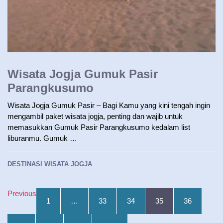
Wisata Jogja Gumuk Pasir
Parangkusumo
Wisata Jogja Gumuk Pasir – Bagi Kamu yang kini tengah ingin
mengambil paket wisata jogja, penting dan wajib untuk
memasukkan Gumuk Pasir Parangkusumo kedalam list
liburanmu. Gumuk …
DESTINASI WISATA JOGJA
Previous
1
…
33
34
35
36