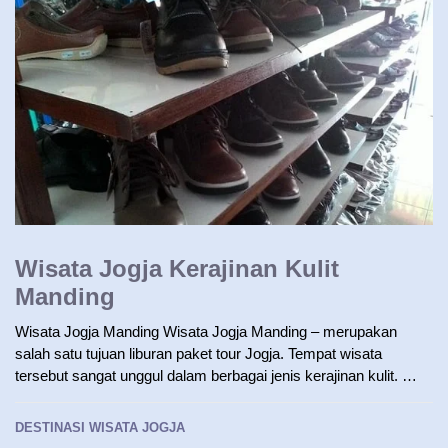
Wisata Jogja Kerajinan Kulit
Manding
Wisata Jogja Manding Wisata Jogja Manding – merupakan
salah satu tujuan liburan paket tour Jogja. Tempat wisata
tersebut sangat unggul dalam berbagai jenis kerajinan kulit. …
DESTINASI WISATA JOGJA