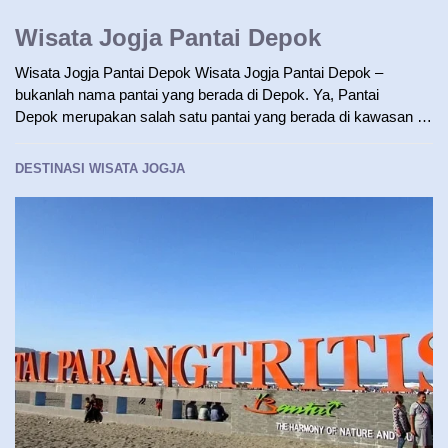
Wisata Jogja Pantai Depok
Wisata Jogja Pantai Depok Wisata Jogja Pantai Depok –
bukanlah nama pantai yang berada di Depok. Ya, Pantai
Depok merupakan salah satu pantai yang berada di kawasan …
DESTINASI WISATA JOGJA