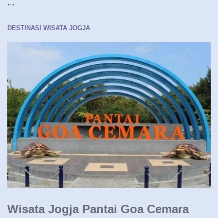
…
DESTINASI WISATA JOGJA
Wisata Jogja Pantai Goa Cemara