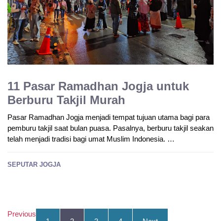
11 Pasar Ramadhan Jogja untuk
Berburu Takjil Murah
Pasar Ramadhan Jogja menjadi tempat tujuan utama bagi para
pemburu takjil saat bulan puasa. Pasalnya, berburu takjil seakan
telah menjadi tradisi bagi umat Muslim Indonesia. …
SEPUTAR JOGJA
Previous