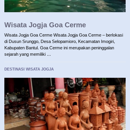
Wisata Jogja Goa Cerme
Wisata Jogja Goa Cerme Wisata Jogja Goa Cerme – berlokasi
di Dusun Srunggo, Desa Selopamioro, Kecamatan Imogiri,
Kabupaten Bantul. Goa Cerme ini merupakan peninggalan
sejarah yang memiliki …
DESTINASI WISATA JOGJA