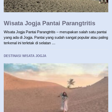
Wisata Jogja Pantai Parangtritis
Wisata Jogja Pantai Parangtritis – merupakan salah satu pantai
yang ada di Jogja. Pantai yang sudah sangat popular atau paling
terkenal ini terletak di selatan …
DESTINASI WISATA JOGJA