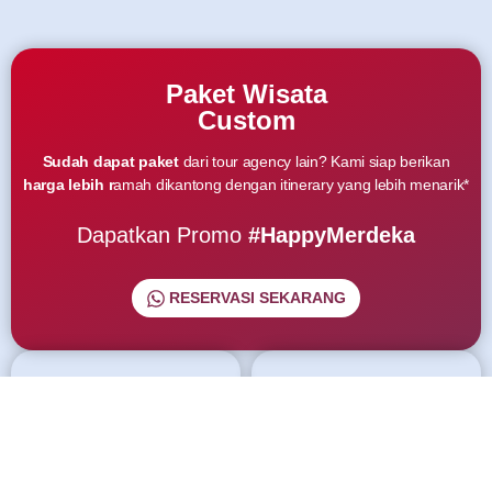
Paket Wisata
Custom
Sudah dapat paket
dari tour agency lain? Kami siap berikan
harga lebih r
amah dikantong dengan itinerary yang lebih menarik*
Dapatkan Promo
#HappyMerdeka
RESERVASI SEKARANG
Paket Wisata
Paket Wisata
Jogja 1 Hari
Jogja 2 Hari