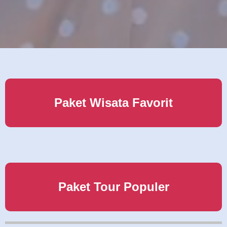
Paket Wisata Favorit
Paket Tour Populer