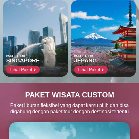
PAKET TOUR
PAKET TOUR
SINGAPORE
JEPANG
Lihat Paket
Lihat Paket
PAKET WISATA CUSTOM
Paket liburan fleksibel yang dapat kamu pilih dan bisa
digabung dengan paket tour dengan destinasi tertentu