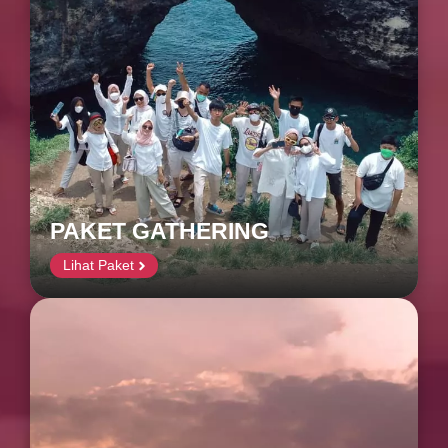
PAKET GATHERING
Lihat Paket