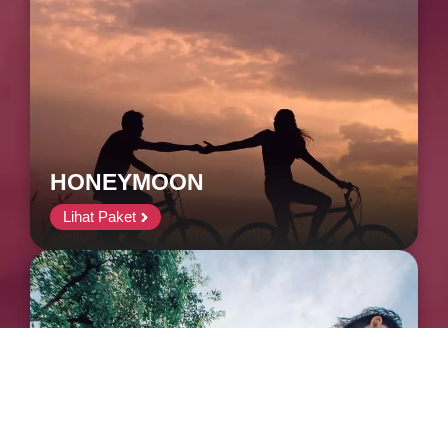
HONEYMOON
Lihat Paket