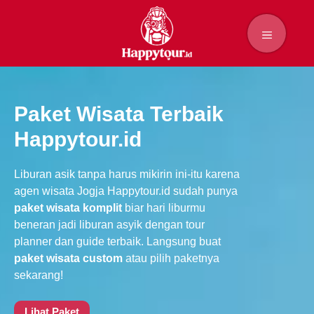
Langsung
ke
MENU
isi
Paket Wisata Terbaik
Happytour.id
Liburan asik tanpa harus mikirin ini-itu karena
agen wisata Jogja Happytour.id sudah punya
paket wisata komplit
biar hari liburmu
beneran jadi liburan asyik dengan tour
planner dan guide terbaik. Langsung buat
paket wisata custom
atau pilih paketnya
sekarang!
Lihat Paket