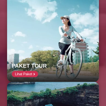
PAKET TOUR
Lihat Paket