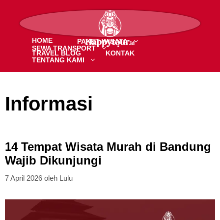
Langsung
ke
MENU
isi
HOME
PAKET WISATA
SEWA TRANSPORT
TRAVEL BLOG
KONTAK
TENTANG KAMI
Informasi
14 Tempat Wisata Murah di Bandung
Wajib Dikunjungi
7 April 2026
oleh
Lulu