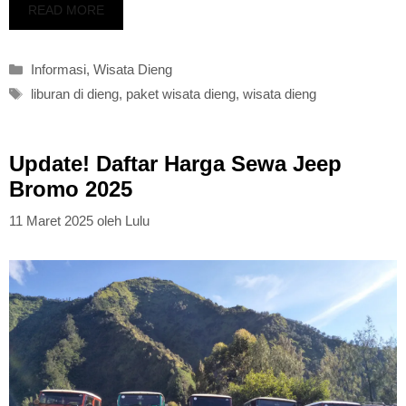
READ MORE
Kategori
Informasi
,
Wisata Dieng
Tag
liburan di dieng
,
paket wisata dieng
,
wisata dieng
Update! Daftar Harga Sewa Jeep
Bromo 2025
11 Maret 2025
oleh
Lulu