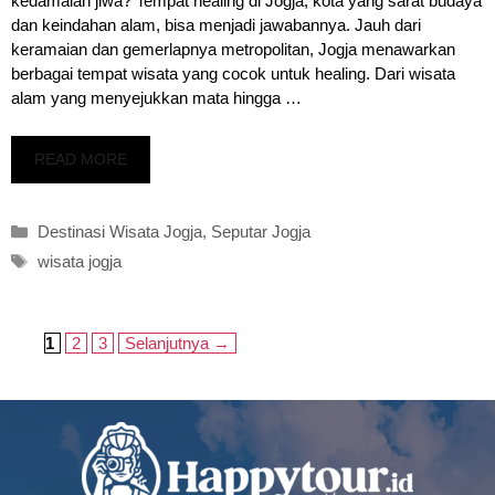
kedamaian jiwa? Tempat healing di Jogja, kota yang sarat budaya
dan keindahan alam, bisa menjadi jawabannya. Jauh dari
keramaian dan gemerlapnya metropolitan, Jogja menawarkan
berbagai tempat wisata yang cocok untuk healing. Dari wisata
alam yang menyejukkan mata hingga …
READ MORE
Kategori
Destinasi Wisata Jogja
,
Seputar Jogja
Tag
wisata jogja
Halaman
Halaman
Halaman
1
2
3
Selanjutnya
→