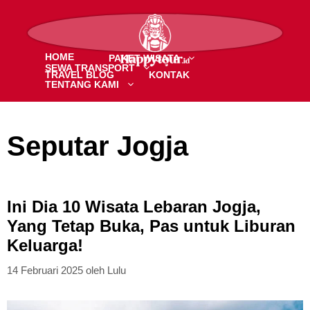
Langsung
ke
MENU
isi
HOME
PAKET WISATA
SEWA TRANSPORT
TRAVEL BLOG
KONTAK
TENTANG KAMI
Seputar Jogja
Ini Dia 10 Wisata Lebaran Jogja,
Yang Tetap Buka, Pas untuk Liburan
Keluarga!
14 Februari 2025
oleh
Lulu