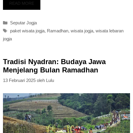
READ MORE
Kategori
Seputar Jogja
Tag
paket wisata jogja
,
Ramadhan
,
wisata jogja
,
wisata lebaran
jogja
Tradisi Nyadran: Budaya Jawa
Menjelang Bulan Ramadhan
13 Februari 2025
oleh
Lulu