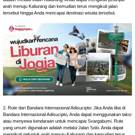
arah menuju Kaliurang dan kemudian terus mengikuti jalan
tersebut hingga Anda mencapai destinasi wisata tersebut.
2. Rute dari Bandara Internasional Adisucipto: Jika Anda tiba di
Bandara Internasional Adisucipto, Anda dapat menggunakan taksi
atau menyewa kendaraan untuk mencapai Svargabumi. Rute
yang umum digunakan adalah melalui Jalan Solo. Anda dapat
mengikuti petunjuk arah menuju Kaliurang dan kemudian terus