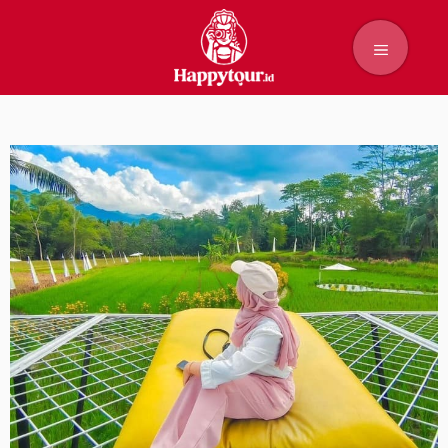
Langsung
ke
MENU
isi