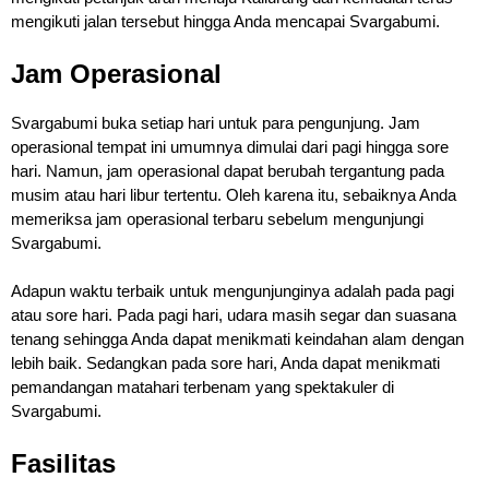
mengikuti jalan tersebut hingga Anda mencapai Svargabumi.
Jam Operasional
Svargabumi buka setiap hari untuk para pengunjung. Jam
operasional tempat ini umumnya dimulai dari pagi hingga sore
hari. Namun, jam operasional dapat berubah tergantung pada
musim atau hari libur tertentu. Oleh karena itu, sebaiknya Anda
memeriksa jam operasional terbaru sebelum mengunjungi
Svargabumi.
Adapun waktu terbaik untuk mengunjunginya adalah pada pagi
atau sore hari. Pada pagi hari, udara masih segar dan suasana
tenang sehingga Anda dapat menikmati keindahan alam dengan
lebih baik. Sedangkan pada sore hari, Anda dapat menikmati
pemandangan matahari terbenam yang spektakuler di
Svargabumi.
Fasilitas