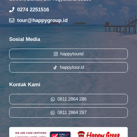
0274 2251516
tour@happygroup.id
Sosial Media
happytourid
happytour.id
Kontak Kami
0811 2864 286
0811 2864 287