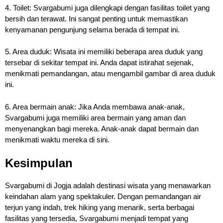
4. Toilet: Svargabumi juga dilengkapi dengan fasilitas toilet yang
bersih dan terawat. Ini sangat penting untuk memastikan
kenyamanan pengunjung selama berada di tempat ini.
5. Area duduk: Wisata ini memiliki beberapa area duduk yang
tersebar di sekitar tempat ini. Anda dapat istirahat sejenak,
menikmati pemandangan, atau mengambil gambar di area duduk
ini.
6. Area bermain anak: Jika Anda membawa anak-anak,
Svargabumi juga memiliki area bermain yang aman dan
menyenangkan bagi mereka. Anak-anak dapat bermain dan
menikmati waktu mereka di sini.
Kesimpulan
Svargabumi di Jogja adalah destinasi wisata yang menawarkan
keindahan alam yang spektakuler. Dengan pemandangan air
terjun yang indah, trek hiking yang menarik, serta berbagai
fasilitas yang tersedia, Svargabumi menjadi tempat yang