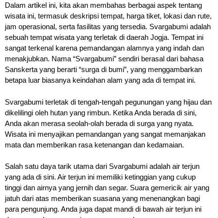
Dalam artikel ini, kita akan membahas berbagai aspek tentang
wisata ini, termasuk deskripsi tempat, harga tiket, lokasi dan rute,
jam operasional, serta fasilitas yang tersedia. Svargabumi adalah
sebuah tempat wisata yang terletak di daerah Jogja. Tempat ini
sangat terkenal karena pemandangan alamnya yang indah dan
menakjubkan. Nama “Svargabumi” sendiri berasal dari bahasa
Sanskerta yang berarti “surga di bumi”, yang menggambarkan
betapa luar biasanya keindahan alam yang ada di tempat ini.
Svargabumi terletak di tengah-tengah pegunungan yang hijau dan
dikelilingi oleh hutan yang rimbun. Ketika Anda berada di sini,
Anda akan merasa seolah-olah berada di surga yang nyata.
Wisata ini menyajikan pemandangan yang sangat memanjakan
mata dan memberikan rasa ketenangan dan kedamaian.
Salah satu daya tarik utama dari Svargabumi adalah air terjun
yang ada di sini. Air terjun ini memiliki ketinggian yang cukup
tinggi dan airnya yang jernih dan segar. Suara gemericik air yang
jatuh dari atas memberikan suasana yang menenangkan bagi
para pengunjung. Anda juga dapat mandi di bawah air terjun ini