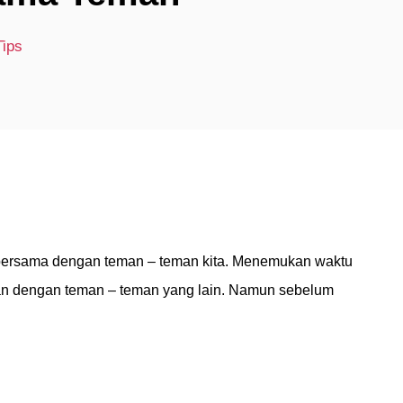
Tips
ur bersama dengan teman – teman kita. Menemukan waktu
ngan dengan teman – teman yang lain. Namun sebelum