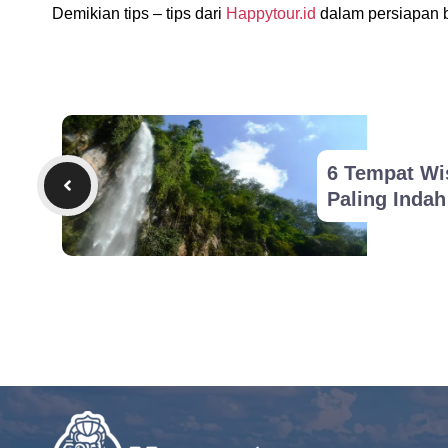
Demikian tips – tips dari
Happytour.id
dalam persiapan b
6 Tempat Wi
Paling Indah