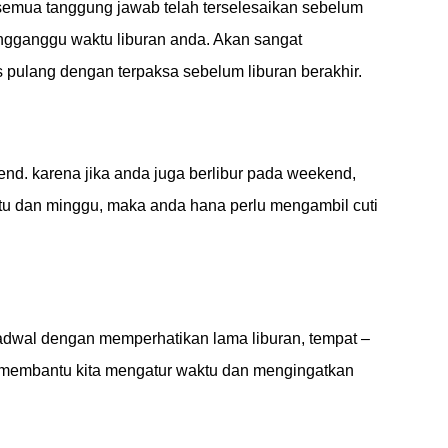
semua tanggung jawab telah terselesaikan sebelum
engganggu waktu liburan anda. Akan sangat
 pulang dengan terpaksa sebelum liburan berakhir.
nd. karena jika anda juga berlibur pada weekend,
abtu dan minggu, maka anda hana perlu mengambil cuti
adwal dengan memperhatikan lama liburan, tempat –
t membantu kita mengatur waktu dan mengingatkan