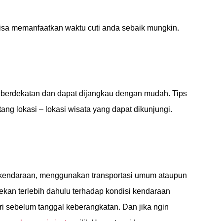
 bisa memanfaatkan waktu cuti anda sebaik mungkin.
ng berdekatan dan dapat dijangkau dengan mudah. Tips
ng lokasi – lokasi wisata yang dapat dikunjungi.
a kendaraan, menggunakan transportasi umum ataupun
an terlebih dahulu terhadap kondisi kendaraan
ri sebelum tanggal keberangkatan. Dan jika ngin