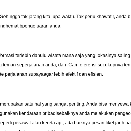
ehingga tak jarang kita lupa waktu. Tak perlu khawatir, anda
 menghemat bpengeluaran anda.
nformasi terlebih dahulu wisata mana saja yang lokasinya sali
 teman seperjalanan anda, dan Cari referensi secukupnya tenta
te perjalanan supayaagar lebih efektif dan efisien.
si merupakan satu hal yang sangat penting. Anda bisa menyew
gunakan kendaraan pribadisebaiknya anda melakukan pengecek
erti pesawat atau kereta api, ada baiknya pesan tiket jauh ha