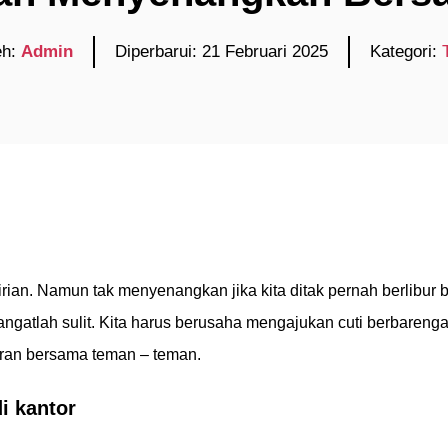
eh:
Admin
Diperbarui:
21 Februari 2025
Kategori:
dirian. Namun tak menyenangkan jika kita ditak pernah berlib
sangatlah sulit. Kita harus berusaha mengajukan cuti berbare
buran bersama teman – teman.
i kantor