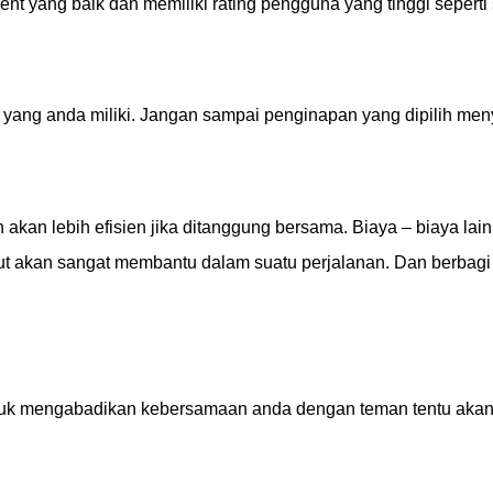
ent yang baik dan memiliki rating pengguna yang tinggi seperti
ang anda miliki. Jangan sampai penginapan yang dipilih men
 akan lebih efisien jika ditanggung bersama. Biaya – biaya lai
ut akan sangat membantu dalam suatu perjalanan. Dan berbag
Untuk mengabadikan kebersamaan anda dengan teman tentu aka